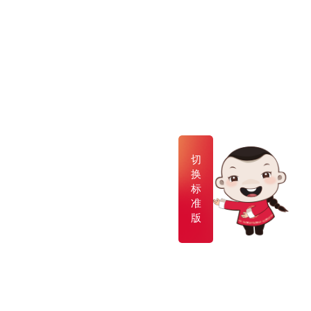
切
换
标
准
版