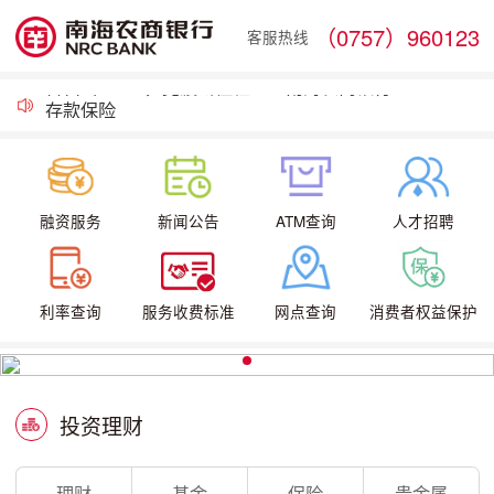
（0757）960123
焕新而至，智享美好！南海农商银行罗村罗东支行全新升级，遇见轻盈金融新体验
客服热线
载誉前行！南海农商银行党委获评“广东省先进基层党组织”荣誉称号
奋楫“十五五”，竞渡新征程——南海农商银行2026年服务大会火热启幕
存款保险
南海农商银行与优粤佛山卡平台合作市民贷事宜披露
关于启用新版《信息采集、使用及报送授权书》的公告
融资服务
新闻公告
ATM查询
人才招聘
利率查询
服务收费标准
网点查询
消费者权益保护
投资理财
理财
基金
保险
贵金属