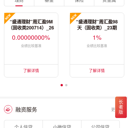
“盛通理财”周汇盈9M
“盛通理财”周汇盈98
（固收类200714）_26
天（固收类）_23期
5期
0.00000000%
1%
业绩比较基准
业绩比较基准
了解详情
了解详情
长者版
融资服务
更多
个人信贷
小微信贷
公司信贷