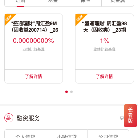
“盛通理财”周汇盈9M
“盛通理财”周汇盈98
（固收类200714）_26
天（固收类）_23期
5期
0.00000000%
1%
业绩比较基准
业绩比较基准
了解详情
了解详情
长者版
融资服务
更多
个人信贷
小微信贷
公司信贷