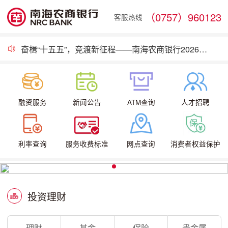
（0757）960123
客服热线
焕新而至，智享美好！南海农商银行罗村罗东支行全新升级，遇见轻盈金融新体验
载誉前行！南海农商银行党委获评“广东省先进基层党组织”荣誉称号
奋楫“十五五”，竞渡新征程——南海农商银行2026年服务大会火热启幕
存款保险
南海农商银行与优粤佛山卡平台合作市民贷事宜披露
关于启用新版《信息采集、使用及报送授权书》的公告
融资服务
新闻公告
ATM查询
人才招聘
利率查询
服务收费标准
网点查询
消费者权益保护
投资理财
理财
基金
保险
贵金属