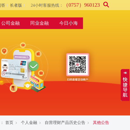
（0757）960123
问答
长者版
24小时客服热线：
公司金融
同业金融
今日小海
：
首页
个人金融
自营理财产品历史公告
其他公告