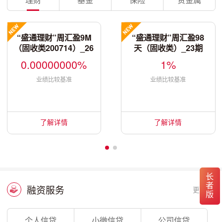
“盛通理财”周汇盈9M
“盛通理财”周汇盈98
（固收类200714）_26
天（固收类）_23期
5期
0.00000000%
1%
业绩比较基准
业绩比较基准
了解详情
了解详情
长者版
融资服务
更多
个人信贷
小微信贷
公司信贷