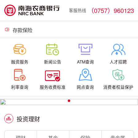
（0757）960123
焕新而至，智享美好！南海农商银行罗村罗东支行全新升级，遇见轻盈金融新体验
客服热线
载誉前行！南海农商银行党委获评“广东省先进基层党组织”荣誉称号
奋楫“十五五”，竞渡新征程——南海农商银行2026年服务大会火热启幕
存款保险
南海农商银行与优粤佛山卡平台合作市民贷事宜披露
关于启用新版《信息采集、使用及报送授权书》的公告
融资服务
新闻公告
ATM查询
人才招聘
利率查询
服务收费标准
网点查询
消费者权益保护
投资理财
理财
基金
保险
贵金属